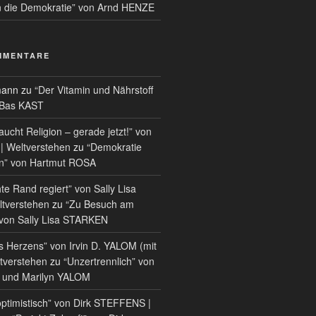
n die Demokratie” von Arnd HENZE
MMENTARE
mann
zu
“Der Vitamin und Nährstoff
 Bas KAST
ucht Religion – gerade jetzt!” von
| Weltverstehen
zu
“Demokratie
on” von Hartmut ROSA
e Rand regiert” von Sally Lisa
tverstehen
zu
“Zu Besuch am
von Sally Lisa STARKEN
s Herzens” von Irvin D. YALOM (mit
ltverstehen
zu
“Unzertrennlich” von
M und Marilyn YALOM
optimistisch” von Dirk STEFFENS |