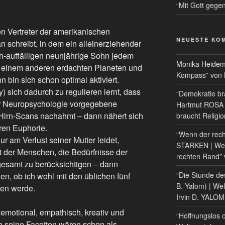
“Mit Gott gege
n Vertreter der amerikanischen
NEUESTE KO
 schreibt, in dem ein alleinerziehender
h-auffälligen neunjährige Sohn jedem
Monika Heide
 einem anderen erdachten Planeten und
Kompass” von
 bin sich schon optimal aktiviert.
 sich dadurch zu regulieren lernt, dass
“Demokratie bra
r Neuropsychologie vorgegebene
Hartmut ROSA 
Hirn-Scans nachahmt – dann nähert sich
braucht Religi
ren Euphorie.
“Wenn der recht
r am Verlust seiner Mutter leidet,
STARKEN | Wel
t der Menschen, die Bedürfnisse der
rechten Rand” 
gesamt zu berücksichtigen – dann
“Die Stunde de
n, ob ich wohl mit den üblichen fünf
B. Yalom) | We
en werde.
Irvin D. YALO
, emotional, empathisch, kreativ und
“Hoffnungslos 
e seine Facetten wären schon als