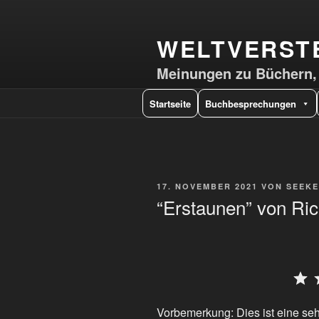
WELTVERST
Meinungen zu Büchern, 
Startseite
Buchbesprechungen
17. NOVEMBER 2021
VON
SEEKE
“Erstaunen” von R
⭐
⭐
⭐
⭐
⭐
Vorbemerkung: Dies ist eine se