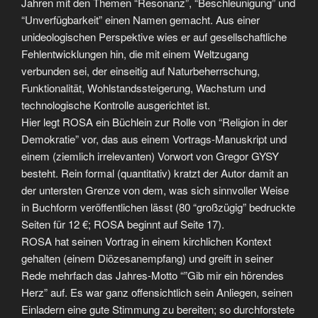
Jahren mit den Themen “Resonanz”, “Beschleunigung” und
“Unverfügbarkeit” einen Namen gemacht. Aus einer
unideologischen Perspektive wies er auf gesellschaftliche
Fehlentwicklungen hin, die mit einem Weltzugang
verbunden sei, der einseitig auf Naturbeherrschung,
Funktionalität, Wohlstandssteigerung, Wachstum und
technologische Kontrolle ausgerichtet ist.
Hier legt ROSA ein Büchlein zur Rolle von “Religion in der
Demokratie” vor, das aus einem Vortrags-Manuskript und
einem (ziemlich irrelevanten) Vorwort von Gregor GYSY
besteht. Rein formal (quantitativ) kratzt der Autor damit an
der untersten Grenze von dem, was sich sinnvoller Weise
in Buchform veröffentlichen lässt (80 “großzügig” bedruckte
Seiten für 12 €; ROSA beginnt auf Seite 17).
ROSA hat seinen Vortrag in einem kirchlichen Kontext
gehalten (einem Diözesanempfang) und greift in seiner
Rede mehrfach das Jahres-Motto “”Gib mir ein hörendes
Herz” auf. Es war ganz offensichtlich sein Anliegen, seinen
Einladern eine gute Stimmung zu bereiten; so durchforstete