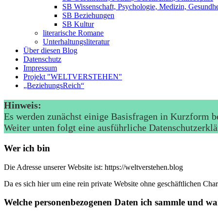
SB Wissenschaft, Psychologie, Medizin, Gesundhe
SB Beziehungen
SB Kultur
literarische Romane
Unterhaltungsliteratur
Über diesen Blog
Datenschutz
Impressum
Projekt "WELTVERSTEHEN"
„BeziehungsReich“
Hinweis:
Es werden zunächst einige Basisfragen in Kurzform b
Weiter unten folgt eine ausführliche Datenschutzerklä
Wer ich bin
Die Adresse unserer Website ist: https://weltverstehen.blog
Da es sich hier um eine rein private Website ohne geschäftlichen Char
Welche personenbezogenen Daten ich sammle und wa