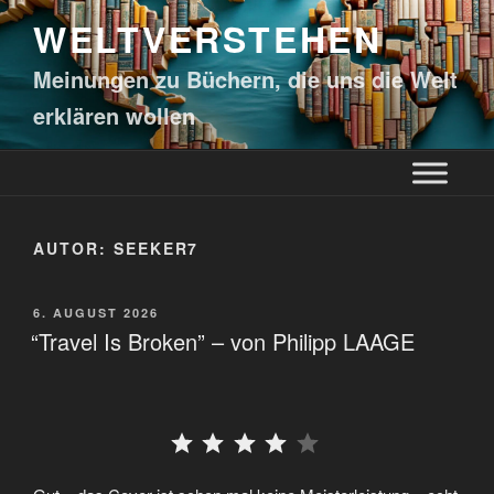
WELTVERSTEHEN
Meinungen zu Büchern, die uns die Welt
erklären wollen
AUTOR:
SEEKER7
6. AUGUST 2026
“Travel Is Broken” – von Philipp LAAGE
⭐
⭐
⭐
⭐