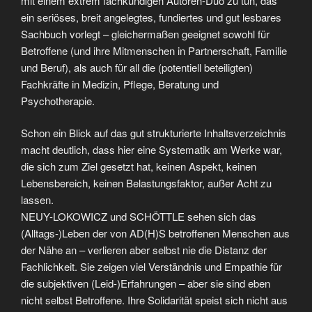
mit einem extrem fachkundigen Autoren-Duo zu tun, das
ein seriöses, breit angelegtes, fundiertes und gut lesbares
Sachbuch vorlegt – gleichermaßen geeignet sowohl für
Betroffene (und ihre Mitmenschen in Partnerschaft, Familie
und Beruf), als auch für all die (potentiell beteiligten)
Fachkräfte in Medizin, Pflege, Beratung und
Psychotherapie.
Schon ein Blick auf das gut strukturierte Inhaltsverzeichnis
macht deutlich, dass hier eine Systematik am Werke war,
die sich zum Ziel gesetzt hat, keinen Aspekt, keinen
Lebensbereich, keinen Belastungsfaktor, außer Acht zu
lassen.
NEUY-LOKOWICZ und SCHÖTTLE sehen sich das
(Alltags-)Leben der von AD(H)S betroffenen Menschen aus
der Nähe an – verlieren aber selbst nie die Distanz der
Fachlichkeit. Sie zeigen viel Verständnis und Empathie für
die subjektiven (Leid-)Erfahrungen – aber sie sind eben
nicht selbst Betroffene. Ihre Solidarität speist sich nicht aus