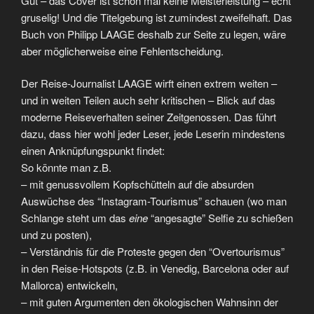
Gut – das Cover ist schon mal keine Meisterleistung – echt
gruselig! Und die Titelgebung ist zumindest zweifelhaft. Das
Buch von Philipp LAAGE deshalb zur Seite zu legen, wäre
aber möglicherweise eine Fehlentscheidung.
Der Reise-Journalist LAAGE wirft einen extrem weiten –
und in weiten Teilen auch sehr kritischen – Blick auf das
moderne Reiseverhalten seiner Zeitgenossen. Das führt
dazu, dass hier wohl jeder Leser, jede Leserin mindestens
einen Anknüpfungspunkt findet:
So könnte man z.B.
– mit genussvollem Kopfschütteln auf die absurden
Auswüchse des “Instagram-Tourismus” schauen (wo man
Schlange steht um das
eine
“angesagte” Selfie zu schießen
und zu posten),
– Verständnis für die Proteste gegen den “Overtourismus”
in den Reise-Hotspots (z.B. in Venedig, Barcelona oder auf
Mallorca) entwickeln,
– mit guten Argumenten den ökologischen Wahnsinn der