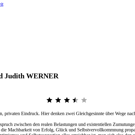
it
und Judith WERNER
Bewertung: 3.5 von 5.
hen, privaten Eindruck. Hier denken zwei Gleichgesinnte über Wege n
spruch zwischen den realen Belastungen und existentiellen Zumutungen
n die Machbarkeit von Erfolg, Glück und Selbstvervollkommnung propa