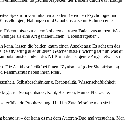
 unvermeidlichen tragischen Aspekten des Lebens durch das richtige
tes Spektrum von Inhalten aus den Bereichen Psychologie und
der Einstellungen, Haltungen und Glaubenssätze im Rahmen einer
zw. Erkenntnisse zu einem kohärenten roten Faden zusammen. Was
 weniger als eine Art ganzheitlichen “Lebensratgeber”.
n kann, lassen die beiden kaum einen Aspekt aus: Es geht um das
 Relativierung aller äußeren Geschehnisse (“wichtig ist nur, was du
anipulationstechniken des NLP, um die steigende Angst, etwas zu
n. Die Antithese heißt bei ihnen “Zynismus” (oder Skeptizismus).
und Pessimismus haben ihren Preis.
senheit, Selbstbeschränkung, Rationalität, Wissenschaftlichkeit,
ierkegaard, Schopenhauer, Kant, Beauvoir, Hume, Nietzsche,
elbst erfüllende Prophezeiung. Und im Zweifel sollte man sie in
cht bange ist – der kann es mit dem Autoren-Duo mal versuchen. Man