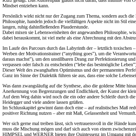
Kurz gesagt: Das Autorenpaar glaubt nicht daran, dass mithilfe von O
Mindset entziehen kann.
Persönlich wirkt nicht nur der Zugang zum Thema, sondern auch d
Philosophie, handeln jedoch die vielfältigen Aspekte nicht im Stil e
langen, ruhig dahinfließenden Plauderstunde.
Dabei mixen sie Lebensweisheiten der angewandten Philosophie, wi
dabei herauskommt, ist viel mehr als eine Abrechnung mit den Abstrusi
Im Laufe des Parcours durch das Labyrinth der – letztlich toxische
Werben der Motivationstrainer (“anything goes”), um die Verantwortun
daraus machst”), um den unstillbaren Drang zur Perfektionierung un
verpassen oder falsch zu entscheiden (“lebe das bestmögliche Leben”)
Dieser Welt des zwanghaften Optimismus und der permanenten Perfekti
Ganz im Sinne der Dialektik führen sie aus, dass eine solche Lebensei
Was dann zwangsläufig auf die Synthese, also die goldene Mitte hinaus
Anerkennung von Begrenzungen und Endlichkeit, der Kunst der kleine
Auf dem Weg dahin wird noch die ein oder andere Schleife durch die
Heidegger und viele andere lassen grüßen.
Im Schlusskapitel gewinnt dann doch eine – auf realistisches Maß reduz
positiver Richtung nutzen – aber mit Maß, Gelassenheit und Vernunft
Wer sich gerne mal treiben lässt, sich vertrauensvoll in die Hände 
muss die Mischung mögen und darf sich auch von einem zwischenzeitl
HIMPSEL und WERNER bieten ihre Quintessenz im Umgang mit den gr