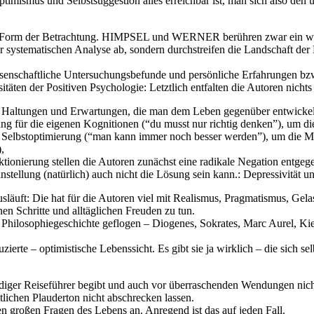
ptimismus und Selbstsuggestion alles erreichbar ist, man sich also den
ie Form der Betrachtung. HIMPSEL und WERNER berühren zwar ein wei
iner systematischen Analyse ab, sondern durchstreifen die Landschaft 
ssenschaftliche Untersuchungsbefunde und persönliche Erfahrungen b
täten der Positiven Psychologie: Letztlich entfalten die Autoren nichts
n – Haltungen und Erwartungen, die man dem Leben gegenüber entwickel
g für die eigenen Kognitionen (“du musst nur richtig denken”), um die
d Selbstoptimierung (“man kann immer noch besser werden”), um die M
,
onierung stellen die Autoren zunächst eine radikale Negation entgege
nstellung (natürlich) auch nicht die Lösung sein kann.: Depressivität 
läuft: Die hat für die Autoren viel mit Realismus, Pragmatismus, Gelas
n Schritte und alltäglichen Freuden zu tun.
 Philosophiegeschichte geflogen – Diogenes, Sokrates, Marc Aurel, K
ierte – optimistische Lebenssicht. Es gibt sie ja wirklich – die sich s
.
kundiger Reiseführer begibt und auch vor überraschenden Wendungen ni
ichen Plauderton nicht abschrecken lassen.
oßen Fragen des Lebens an. Anregend ist das auf jeden Fall.