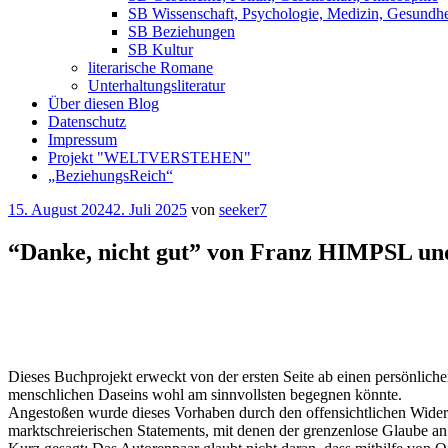
SB Wissenschaft, Psychologie, Medizin, Gesundhe
SB Beziehungen
SB Kultur
literarische Romane
Unterhaltungsliteratur
Über diesen Blog
Datenschutz
Impressum
Projekt "WELTVERSTEHEN"
„BeziehungsReich“
Veröffentlicht
15. August 2024
2. Juli 2025
von
seeker7
am
“Danke, nicht gut” von Franz HIMPSL 
⭐
⭐
⭐
⭐
Dieses Buchprojekt erweckt von der ersten Seite ab einen persönlic
menschlichen Daseins wohl am sinnvollsten begegnen könnte.
Angestoßen wurde dieses Vorhaben durch den offensichtlichen Wider
marktschreierischen Statements, mit denen der grenzenlose Glaube a