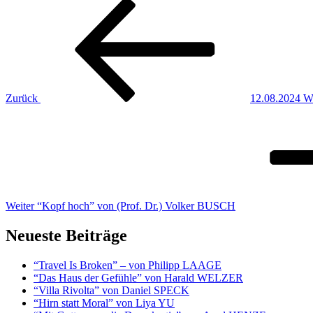
Beitragsnavigation
Vorheriger
Beitrag
Zurück
12.08.2024 Wi
Nächster
Beitrag
Weiter
“Kopf hoch” von (Prof. Dr.) Volker BUSCH
Neueste Beiträge
“Travel Is Broken” – von Philipp LAAGE
“Das Haus der Gefühle” von Harald WELZER
“Villa Rivolta” von Daniel SPECK
“Hirn statt Moral” von Liya YU