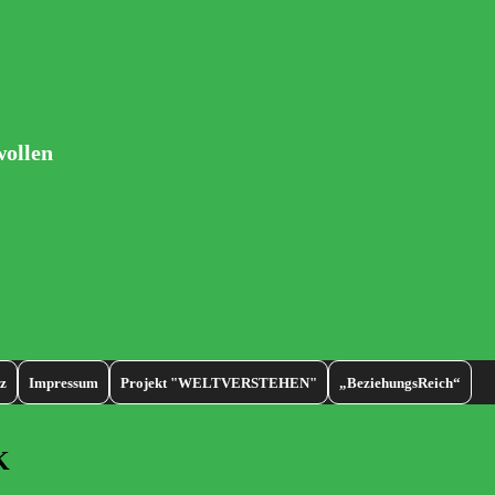
wollen
z
Impressum
Projekt "WELTVERSTEHEN"
„BeziehungsReich“
K