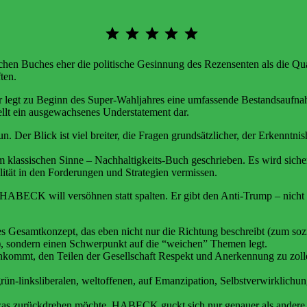
schen Buches eher die politische Gesinnung des Rezensenten als die Qual
ten.
legt zu Beginn des Super-Wahljahres eine umfassende Bestandsaufnahm
ellt ein ausgewachsenes Understatement dar.
un. Der Blick ist viel breiter, die Fragen grundsätzlicher, der Erkenntn
klassischen Sinne – Nachhaltigkeits-Buch geschrieben. Es wird sicher 
alität in den Forderungen und Strategien vermissen.
HABECK will versöhnen statt spalten. Er gibt den Anti-Trump – nicht n
es Gesamtkonzept, das eben nicht nur die Richtung beschreibt (zum sozi
t), sondern einen Schwerpunkt auf die “weichen” Themen legt.
nkommt, den Teilen der Gesellschaft Respekt und Anerkennung zu zollen,
grün-linksliberalen, weltoffenen, auf Emanzipation, Selbstverwirklichung
endwas zurückdrehen möchte. HABECK guckt sich nur genauer als andere 