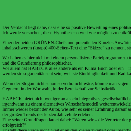
⭐
⭐
⭐
⭐
⭐
Der Verdacht liegt nahe, dass eine so positive Bewertung eines politi
Ich werde versuchen, diese Hypothese so weit wie möglich zu entkräf
Einer der beiden GRÜNEN-Chefs und potentiellen Kanzler-Anwärter 
inhaltsschweren (knapp) 400-Seiten-Text eine “Skizze” zu nennen, st
Wir haben es hier nicht mit einem personalisierte Parteiprogramm zu t
und die Grundierung philosophischer.
Vor allem hat HABECK alles andere als ein Klima-Buch oder ein – im 
werden sie sogar enttäuscht sein, weil sie Eindringlichkeit und Radik
Wenn der Slogan nicht schon so verbraucht wäre, könnte man sagen: 
Gegnern, in der Wortwahl, in der Bereitschaft zur Selbstkritik.
HABECK bietet nicht weniger an als ein integratives gesellschaftlich
irgendwann zu einem alternatives Wirtschaftsmodell weiterentwickel
Immer wieder betont der Autor, wie sehr es seiner Erfahrung darauf a
der großen Trends der letzten Jahrzehnte erleben.
Eine seiner Grundfragen lautet dabei: “Waren wir – die Vertreter der 
erfolgreich?”
Er stellt diese Frage nicht, weil er an den Zielen zweifelt oder irg