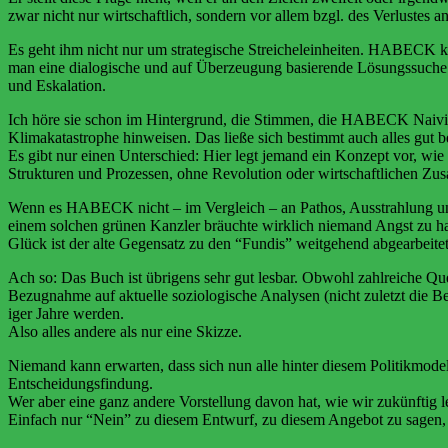
zwar nicht nur wirtschaftlich, sondern vor allem bzgl. des Verlustes 
Es geht ihm nicht nur um strategische Streicheleinheiten. HABECK kan
man eine dialogische und auf Überzeugung basierende Lösungssuche bet
und Eskalation.
Ich höre sie schon im Hintergrund, die Stimmen, die HABECK Naivität
Klimakatastrophe hinweisen. Das ließe sich bestimmt auch alles gut 
Es gibt nur einen Unterschied: Hier legt jemand ein Konzept vor, wie
Strukturen und Prozessen, ohne Revolution oder wirtschaftlichen Zus
Wenn es HABECK nicht – im Vergleich – an Pathos, Ausstrahlung und
einem solchen grünen Kanzler bräuchte wirklich niemand Angst zu h
Glück ist der alte Gegensatz zu den “Fundis” weitgehend abgearbeitet)
Ach so: Das Buch ist übrigens sehr gut lesbar. Obwohl zahlreiche Qu
Bezugnahme auf aktuelle soziologische Analysen (nicht zuletzt die
iger Jahre werden.
Also alles andere als nur eine Skizze.
Niemand kann erwarten, dass sich nun alle hinter diesem Politikmode
Entscheidungsfindung.
Wer aber eine ganz andere Vorstellung davon hat, wie wir zukünftig
Einfach nur “Nein” zu diesem Entwurf, zu diesem Angebot zu sagen, s