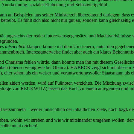
an Anerkennung, sozialer Einbettung und Selbstwertgefühl.
n an Beispielen aus seiner Ministerzeit überzeugend darlegen, dass es 
reibt. Es fühlt sich also nicht nur gut an, sondern kann gleichzeitig e
 angesichts der realen Interessensgegensätze und Machtverhältnisse vo
begründen.
 es
tatsächlich
klappen könnte mit dem Umsteuern; unter den gegeben
ammenbruch. Interessanterweise findet aber auch ein klares Bekenntnis 
 Charisma fehlen würde, dann könnte man ihn mit diesem Gesellschaf
aben (ebenso wenig wie bei Obama). HABECK zeigt sich mit diesem Buc
, eher schon als ein weiser und verantwortungsvoller Staatsmann als ei
ellen zitiert werden, wird auf Fußnoten verzichtet. Die Mischung zwi
 Beiträge von RECKWITZ) lassen das Buch zu einem anregenden und inf
ll versammeln – weder hinsichtlich der inhaltlichen Ziele, noch bzgl
 leben, wohin wir streben und wie wir miteinander umgehen wollen, de
ollte nicht reichen!