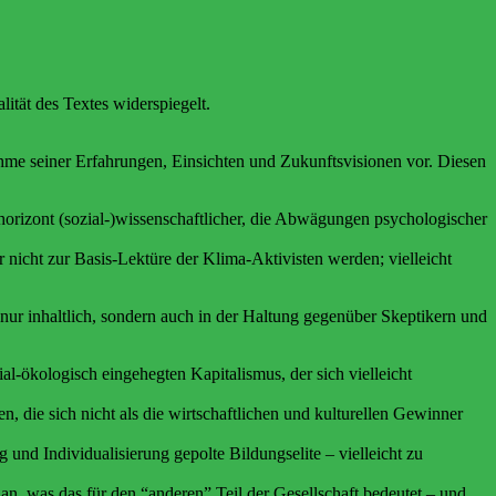
ität des Textes widerspiegelt.
e seiner Erfahrungen, Einsichten und Zukunftsvisionen vor. Diesen
ishorizont (sozial-)wissenschaftlicher, die Abwägungen psychologischer
nicht zur Basis-Lektüre der Klima-Aktivisten werden; vielleicht
ur inhaltlich, sondern auch in der Haltung gegenüber Skeptikern und
al-ökologisch eingehegten Kapitalismus, der sich vielleicht
 die sich nicht als die wirtschaftlichen und kulturellen Gewinner
 und Individualisierung gepolte Bildungselite – vielleicht zu
an, was das für den “anderen” Teil der Gesellschaft bedeutet – und