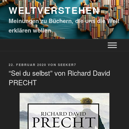
WELTVERSTEHEN
Meinungen zu Büchern, die uns die Welt
erklären wollen
22. FEBRUAR 2020
VON
SEEKER7
“Sei du selbst” von Richard David
PRECHT