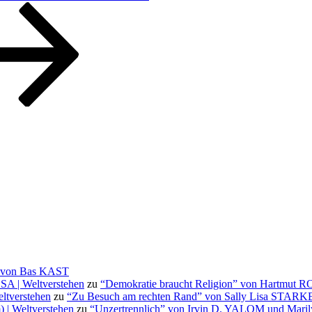
” von Bas KAST
OSA | Weltverstehen
zu
“Demokratie braucht Religion” von Hartmut 
ltverstehen
zu
“Zu Besuch am rechten Rand” von Sally Lisa STAR
 | Weltverstehen
zu
“Unzertrennlich” von Irvin D. YALOM und Ma