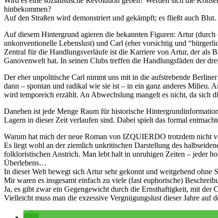
Wird es eine sozialistische Revolution geben? Werden sich die Kons
hinbekommen?
Auf den Straßen wird demonstriert und gekämpft; es fließt auch Blut.
Auf diesem Hintergrund agieren die bekannten Figuren: Artur (durch ei
unkonventionelle Lebenslust) und Carl (eher vorsichtig und “bürgerl
Zentral für die Handlungsverläufe ist die Karriere von Artur, der a
Ganovenwelt hat. In seinen Clubs treffen die Handlungsfäden der dr
Der eher unpolitische Carl nimmt uns mit in die aufstrebende Berliner F
dann – spontan und radikal wie sie ist – in ein ganz anderes Milieu. A
wird temporeich erzählt. An Abwechslung mangelt es nicht, da sich 
Daneben ist jede Menge Raum für historische Hintergrundinformation: 
Lagern in dieser Zeit verlaufen sind. Dabei spielt das formal entmacht
Warum hat mich der neue Roman von IZQUIERDO trotzdem nicht vö
Es liegt wohl an der ziemlich unkritischen Darstellung des halbseid
folkloristischen Anstrich. Man lebt halt in unruhigen Zeiten – jeder
Überlebens…
In dieser Welt bewegt sich Artur sehr gekonnt und weitgehend ohne Sk
Mir waren es insgesamt einfach zu viele (fast euphorische) Beschrei
Ja, es gibt zwar ein Gegengewicht durch die Ernsthaftigkeit, mit der C
Vielleicht muss man die exzessive Vergnügungslust dieser Jahre auf d