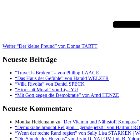
Nächster
Beitrag
Weiter
“Der kleine Freund” von Donna TARTT
Neueste Beiträge
“Travel Is Broken” – von Philipp LAAGE
“Das Haus der Gefühle” von Harald WELZER
“Villa Rivolta” von Daniel SPECK
“Hirn statt Moral” von Liya YU
“Mit Gott gegen die Demokratie” von Arnd HENZE
Neueste Kommentare
Monika Heidemann
zu
“Der Vitamin und Nährstoff Kompass
“Demokratie braucht Religion – gerade jetzt!” von Hartmut R
“Wenn der rechte Rand regiert” von Sally Lisa STARKEN | We
“Die Stunde des Herzens” von Irvin D. YALOM (mit B. Yalom)