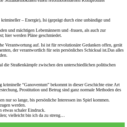
die Sozialdemokraten einen reformorientierten Kompromiss
 krimineller – Energie), Isi (geprägt durch eine unbändige und
benden und mächtigen Lebemännern und -frauen, als auch zur
st; hier werden Pläne geschmiedet.
che Verantwortung auf. Isi ist für revolutionäre Gedanken offen, gerät
nten, der verantwortlich für sein persönliches Schicksal ist.Das alles
den.
tal die Straßenkämpfe zwischen den unterschiedlichen politischen
utig kriminelle “Ganoventum” bekommt in dieser Geschichte eine Art
 Bestechung, Prostitution und Betrug sind ganz normale Methoden des
en nur so lange, bis persönliche Interessen ins Spiel kommen.
etragen werden.
in etwas schaler Eindruck.
en; vielleicht bin ich da zu streng…