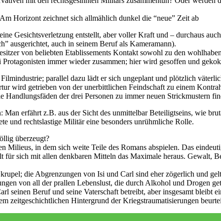
ervativen mit den rechtsgesinnten Militärs zusammentun? Oder werden 
 Am Horizont zeichnet sich allmählich dunkel die “neue” Zeit ab
ne Gesichtsverletzung entstellt, aber voller Kraft und – durchaus auch
ich” ausgerichtet, auch in seinem Beruf als Kameramann).
ls Besitzer von beliebten Etablissements Kontakt sowohl zu den wohlha
ei Protagonisten immer wieder zusammen; hier wird gesoffen und gekok
ilmindustrie; parallel dazu lädt er sich ungeplant und plötzlich väterli
rtur wird getrieben von der unerbittlichen Feindschaft zu einem Kontrahe
die Handlungsfäden der drei Personen zu immer neuen Strickmustern fin
Man erfährt z.B. aus der Sicht des unmittelbar Beteiligtseins, wie bru
ete und rechtslastige Militär eine besonders unrühmliche Rolle.
llig überzeugt?
enen Milieus, in dem sich weite Teile des Romans abspielen. Das einde
 holt für sich mit allen denkbaren Mitteln das Maximale heraus. Gewalt,
rupel; die Abgrenzungen von Isi und Carl sind eher zögerlich und gelt
bungen von all der prallen Lebenslust, die durch Alkohol und Drogen g
arl seinen Beruf und seine Vaterschaft betreibt, aber insgesamt bleibt e
em zeitgeschichtlichen Hintergrund der Kriegstraumatisierungen beurteil