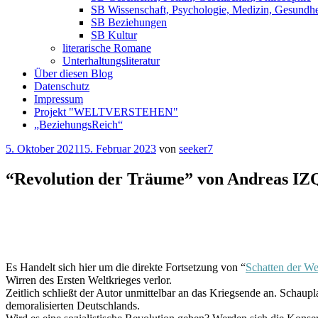
SB Wissenschaft, Psychologie, Medizin, Gesundhe
SB Beziehungen
SB Kultur
literarische Romane
Unterhaltungsliteratur
Über diesen Blog
Datenschutz
Impressum
Projekt "WELTVERSTEHEN"
„BeziehungsReich“
Veröffentlicht
5. Oktober 2021
15. Februar 2023
von
seeker7
am
“Revolution der Träume” von Andreas 
⭐
⭐
⭐
⭐
Es Handelt sich hier um die direkte Fortsetzung von “
Schatten der We
Wirren des Ersten Weltkrieges verlor.
Zeitlich schließt der Autor unmittelbar an das Kriegsende an. Schaup
demoralisierten Deutschlands.