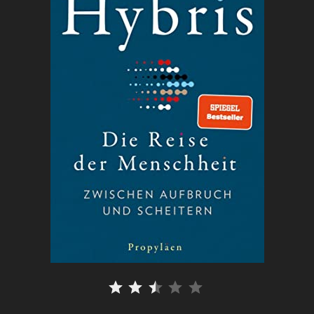
⭐
⭐
⭐