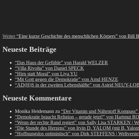
Weiter
“Eine kurze Geschichte des menschlichen Körpers” von Bill 
Neueste Beiträge
“Das Haus der Gefühle” von Harald WELZER
“Villa Rivolta” von Daniel SPECK
“Hirn statt Moral” von Liya YU
“Mit Gott gegen die Demokratie” von Arnd HENZE
“AD(H)S in der zweiten Lebenshälfte” von Astrid NEUY
Neueste Kommentare
Monika Heidemann
zu
“Der Vitamin und Nährstoff Kompass
“Demokratie braucht Religion – gerade jetzt!” von Hartmut R
“Wenn der rechte Rand regiert” von Sally Lisa STARKEN | We
“Die Stunde des Herzens” von Irvin D. YALOM (mit B. Yalom)
“Hoffnungslos optimistisch” von Dirk STEFFENS | Weltverst