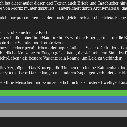
oph hat dieser außer diesen drei Texten auch Briefe und Tagebücher hint
exte von Moritz munter diskutiert – angereichert durch Archivmaterial, 
e nicht nur präsentieren, sondern auch gleich noch auf einer Meta-Eben
n, sind keine leichte Kost.
en in die unberührte Natur treibt. Es wird die Frage gestellt, ob die
isatorische Schutz- und Komfortzone.
zepte einer persönlichen oder unpersönlichen Seelen-Definition diskut
erbindliche Konzepte zu Fragen geben kann, die sich mit dem Sinn de
icht-Leben“ die bessere Variante sein könnte, um Leid zu verhindern.
tuelles Vergnügen. Das Konzept, die Themen durch eine Rahmenhandlung
 systematische Darstellungen mit anderen Zugängen verbindet, die biog
-affine Menschen und kann sicherlich nicht als niederschwelliger Eins