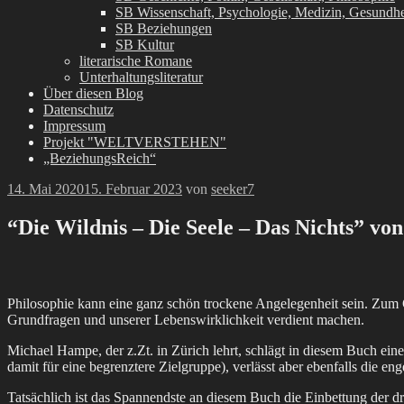
SB Wissenschaft, Psychologie, Medizin, Gesundhe
SB Beziehungen
SB Kultur
literarische Romane
Unterhaltungsliteratur
Über diesen Blog
Datenschutz
Impressum
Projekt "WELTVERSTEHEN"
„BeziehungsReich“
14. Mai 2020
15. Februar 2023
von
seeker7
“Die Wildnis – Die Seele – Das Nichts” v
Philosophie kann eine ganz schön trockene Angelegenheit sein. Zum Gl
Grundfragen und unserer Lebenswirklichkeit verdient machen.
Michael Hampe, der z.Zt. in Zürich lehrt, schlägt in diesem Buch ein
damit für eine begrenztere Zielgruppe), verlässt aber ebenfalls die e
Tatsächlich ist das Spannendste an diesem Buch die Einbettung der dr