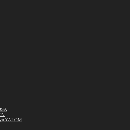
ROSA
KEN
rilyn YALOM