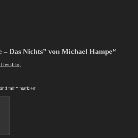
le – Das Nichts” von Michael Hampe“
| fwe-blog
sind mit
*
markiert