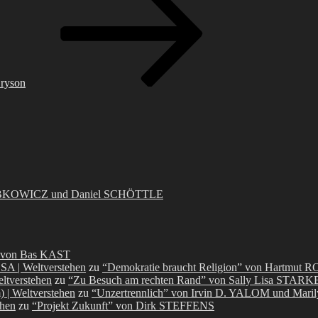
Bryson
-LOBKOWICZ und Daniel SCHÖTTLE
” von Bas KAST
OSA | Weltverstehen
zu
“Demokratie braucht Religion” von Hartmut 
ltverstehen
zu
“Zu Besuch am rechten Rand” von Sally Lisa STAR
 | Weltverstehen
zu
“Unzertrennlich” von Irvin D. YALOM und Ma
ehen
zu
“Projekt Zukunft” von Dirk STEFFENS