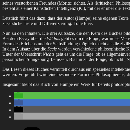
seines verstorbenen Freundes (Moritz) sichtet. Als (kritischer) Philos
besteht aus einer Künstlichen Intelligenz (KI), mit der er über die T
Letztlich führt das dazu, dass der Autor (Hampe) seine eigenen Text
zusätzliche Tiefe und Differenzierung. Tolle Idee.
Nun zu den Inhalten. Die drei Aufsätze, die den Kern des Buches bilde
Bei dem Essay über die
Wildnis
geht es um die Frage, warum es Mensch
Form des Erlebens und der Selbstfindung möglich macht als die zivil
In dem Aufsatz über die
Seele
werden verschiedene philosophische Kon
Unter der Überschrift
Nichts
geht es um die Frage, ob es allgemeinv
persönlichen Sinngebung befassen. Bis hin zu der Frage, ob nicht „N
Das Lesen dieses Buches vermittelt durchaus ein spezielles intellek
werden. Vorgeführt wird eine besondere Form des Philosophierens, die
Insgesamt bleibt das Buch von Hampe ein Werk für bereits philosophie