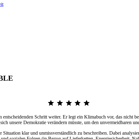
it
IBLE
Bewertung: 5 von 5.
scheidenden Schritt weiter. Er legt ein Klimabuch vor, das nicht b
e sich unsere Demokratie verändern müsste, um den unvermeidbaren u
ituation klar und unmissverständlich zu beschreiben. Dabei analysiert
n und sozialen Folgen (in Bezug auf Lieferketten, Energiesicherheit, 