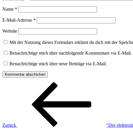
Name
*
E-Mail-Adresse
*
Website
Mit der Nutzung dieses Formulars erklärst du dich mit der Speic
Benachrichtige mich über nachfolgende Kommentare via E-Mail.
Benachrichtige mich über neue Beiträge via E-Mail.
Beitragsnavigation
Vorheriger
Beitrag
Zurück
“Der elektro
Nächster