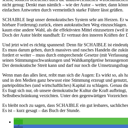
nicht genug: Denkt man nämlich – wie der Autor – weiter, dann könnte
einfachen Antworten durch vermeintlich starke Führer lässt grüßen.
SCHAIBLE liegt unser demokratisches System sehr am Herzen. Er weis
hörbare Forderung) zurück, einen autokratischen Weg einzuschlagen. 
kaum eine andere Wahl, als die effektivsten Mittel einzusetzen (weil 
Doch der Autor bleibt standhaft: Er vertraut den inneren Kräften der 
Und jetzt wird es richtig spannend: Denn für SCHAIBLE ist eindeutig
Es muss darum gehen, durch massives und rasches Handeln die zukünftig
fordert er weiter – muss durch entsprechende Gesetze (mit Verfassun
seinen Stimmungsschwankungen und Wahlkampfgetöse herausgeno
Der demokratische Streit kann und darf nur noch die Umsetzungsfragen 
Wenn man das alles liest, reibt man sich die Augen: Es wirkt so,
und in den Medien ganz bewusst eine Stimmung erzeugt und genutzt, d
parteipolitisches (und wirtschaftliches) Kapital zu schlagen. Gena
Es fragt sich nur, ob unsere demokratische Kultur die Kraft aufbring
Selbstbeschränkung verzichten. Unter den gegenwärtigen Vorzeichen
Es bleibt noch zu sagen, dass SCHAIBLE ein gut lesbares, sachliches
Es ist – kurz gesagt – das Buch der Stunde.