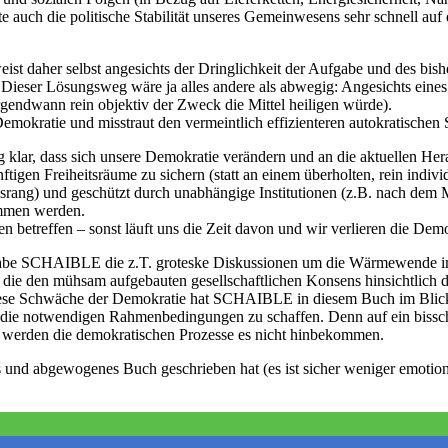
 auch die politische Stabilität unseres Gemeinwesens sehr schnell auf
t daher selbst angesichts der Dringlichkeit der Aufgabe und des bis
Dieser Lösungsweg wäre ja alles andere als abwegig: Angesichts eines
irgendwann rein objektiv der Zweck die Mittel heiligen würde).
Demokratie und misstraut den vermeintlich effizienteren autokratischen 
 klar, dass sich unsere Demokratie verändern und an die aktuellen Her
en Freiheitsräume zu sichern (statt an einem überholten, rein individu
gsrang) und geschützt durch unabhängige Institutionen (z.B. nach dem 
mmen werden.
betreffen – sonst läuft uns die Zeit davon und wir verlieren die Demok
 als habe SCHAIBLE die z.T. groteske Diskussionen um die Wärmewende
ie den mühsam aufgebauten gesellschaftlichen Konsens hinsichtlich de
u diese Schwäche der Demokratie hat SCHAIBLE in diesem Buch im Blick
t, die notwendigen Rahmenbedingungen zu schaffen. Denn auf ein bissch
 werden die demokratischen Prozesse es nicht hinbekommen.
 und abgewogenes Buch geschrieben hat (es ist sicher weniger emotiona