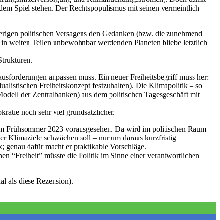
 dem Spiel stehen. Der Rechtspopulismus mit seinen vermeintlich
herigen politischen Versagens den Gedanken (bzw. die zunehmend
 in weiten Teilen unbewohnbar werdenden Planeten bliebe letztlich
Strukturen.
ausforderungen anpassen muss. Ein neuer Freiheitsbegriff muss her:
alistischen Freiheitskonzept festzuhalten). Die Klimapolitik – so
Modell der Zentralbanken) aus dem politischen Tagesgeschäft mit
ratie noch sehr viel grundsätzlicher.
 im Frühsommer 2023 vorausgesehen. Da wird im politischen Raum
r Klimaziele schwächen soll – nur um daraus kurzfristig
; genau dafür macht er praktikable Vorschläge.
en “Freiheit” müsste die Politik im Sinne einer verantwortlichen
l als diese Rezension).