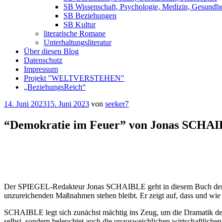
SB Wissenschaft, Psychologie, Medizin, Gesundhe
SB Beziehungen
SB Kultur
literarische Romane
Unterhaltungsliteratur
Über diesen Blog
Datenschutz
Impressum
Projekt "WELTVERSTEHEN"
„BeziehungsReich“
Veröffentlicht
14. Juni 2023
15. Juni 2023
von
seeker7
am
“Demokratie im Feuer” von Jonas SCHA
⭐
⭐
⭐
⭐
⭐
Der SPIEGEL-Redakteur Jonas SCHAIBLE geht in diesem Buch den ent
unzureichenden Maßnahmen stehen bleibt. Er zeigt auf, dass und wi
SCHAIBLE legt sich zunächst mächtig ins Zeug, um die Dramatik der S
selbst, sondern beleuchtet auch die unausweichlichen wirtschaftliche