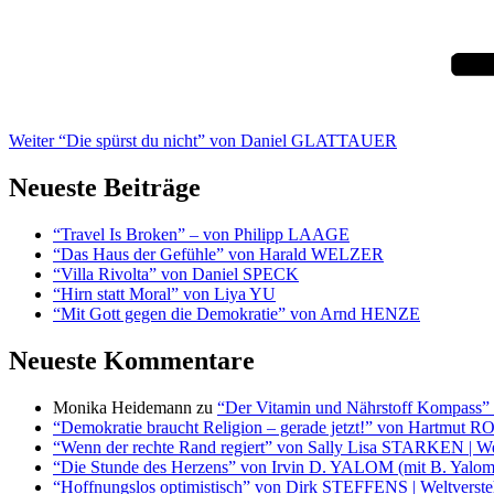
Beitrag
Weiter
“Die spürst du nicht” von Daniel GLATTAUER
Neueste Beiträge
“Travel Is Broken” – von Philipp LAAGE
“Das Haus der Gefühle” von Harald WELZER
“Villa Rivolta” von Daniel SPECK
“Hirn statt Moral” von Liya YU
“Mit Gott gegen die Demokratie” von Arnd HENZE
Neueste Kommentare
Monika Heidemann
zu
“Der Vitamin und Nährstoff Kompass
“Demokratie braucht Religion – gerade jetzt!” von Hartmut R
“Wenn der rechte Rand regiert” von Sally Lisa STARKEN | We
“Die Stunde des Herzens” von Irvin D. YALOM (mit B. Yalom)
“Hoffnungslos optimistisch” von Dirk STEFFENS | Weltverst