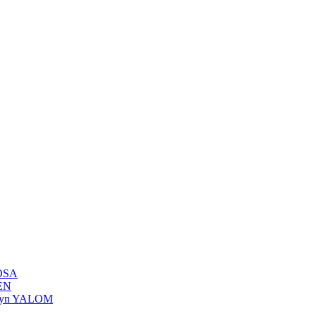
ROSA
KEN
rilyn YALOM