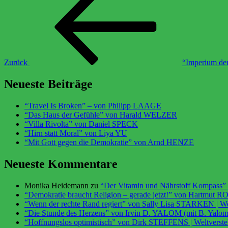
Zurück
“Imperium de
Neueste Beiträge
“Travel Is Broken” – von Philipp LAAGE
“Das Haus der Gefühle” von Harald WELZER
“Villa Rivolta” von Daniel SPECK
“Hirn statt Moral” von Liya YU
“Mit Gott gegen die Demokratie” von Arnd HENZE
Neueste Kommentare
Monika Heidemann
zu
“Der Vitamin und Nährstoff Kompass
“Demokratie braucht Religion – gerade jetzt!” von Hartmut R
“Wenn der rechte Rand regiert” von Sally Lisa STARKEN | We
“Die Stunde des Herzens” von Irvin D. YALOM (mit B. Yalom)
“Hoffnungslos optimistisch” von Dirk STEFFENS | Weltverst