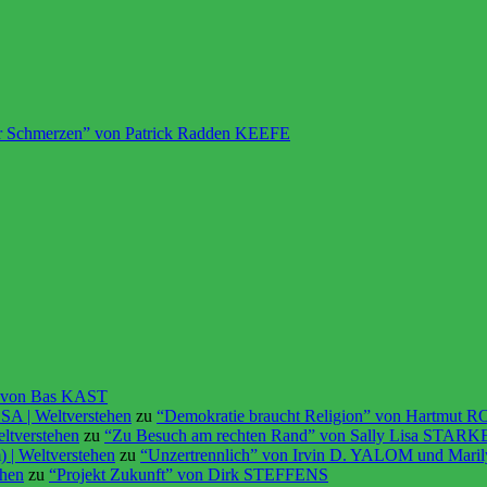
r Schmerzen” von Patrick Radden KEEFE
” von Bas KAST
OSA | Weltverstehen
zu
“Demokratie braucht Religion” von Hartmut 
ltverstehen
zu
“Zu Besuch am rechten Rand” von Sally Lisa STAR
 | Weltverstehen
zu
“Unzertrennlich” von Irvin D. YALOM und Ma
ehen
zu
“Projekt Zukunft” von Dirk STEFFENS