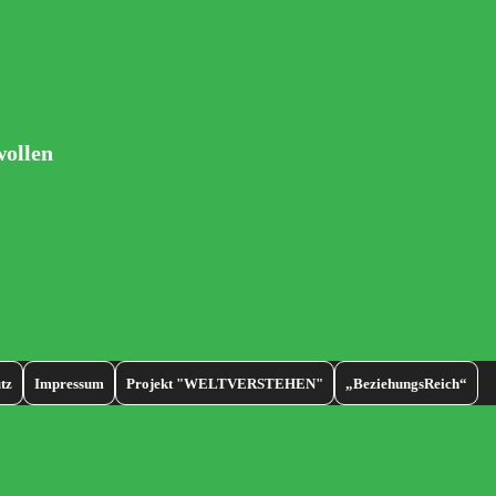
wollen
tz
Impressum
Projekt "WELTVERSTEHEN"
„BeziehungsReich“