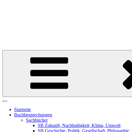
Weltverstehen
Meinungen zu Büchern, die uns die Welt erklären 
Startseite
Buchbesprechungen
Sachbücher
SB Zukunft, Nachhaltigkeit, Klima, Umwelt
SB Geschichte, Politik, Gesellschaft, Philosophie