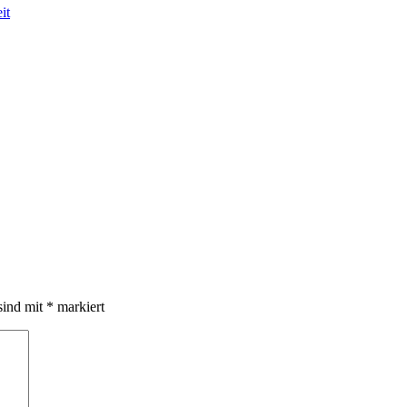
it
sind mit
*
markiert