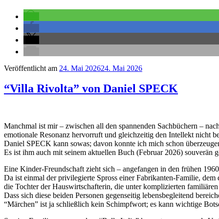
Veröffentlicht am
24. Mai 2026
24. Mai 2026
“Villa Rivolta” von Daniel SPECK
Manchmal ist mir – zwischen all den spannenden Sachbüchern – nach ni
emotionale Resonanz hervorruft und gleichzeitig den Intellekt nicht be
Daniel SPECK kann sowas; davon konnte ich mich schon überzeugen
Es ist ihm auch mit seinem aktuellen Buch (Februar 2026) souverän 
Eine Kinder-Freundschaft zieht sich – angefangen in den frühen 1960
Da ist einmal der privilegierte Spross einer Fabrikanten-Familie, d
die Tochter der Hauswirtschafterin, die unter komplizierten familiä
Dass sich diese beiden Personen gegenseitig lebensbegleitend bereich
“Märchen” ist ja schließlich kein Schimpfwort; es kann wichtige Bot