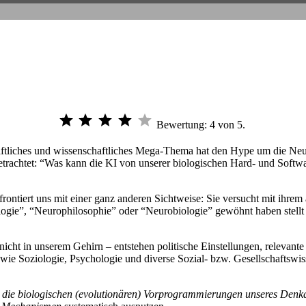
Bewertung: 4 von 5.
schaftliches und wissenschaftliches Mega-Thema hat den Hype um die Ne
etrachtet: “Was kann die KI von unserer biologischen Hard- und Softw
nfrontiert uns mit einer ganz anderen Sichtweise: Sie versucht mit ihr
gie”, “Neurophilosophie” oder “Neurobiologie” gewöhnt haben stellt s
icht in unserem Gehirn – entstehen politische Einstellungen, relevante
 wie Soziologie, Psychologie und diverse Sozial- bzw. Gesellschaftswi
die biologischen (evolutionären) Vorprogrammierungen unseres Denka