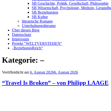
SB Geschichte, Politik, Gesellschaft, Philosophie
SB Wissenschaft, Psychologie, Medizin, Gesundhe
SB Beziehungen
SB Kultur
literarische Romane
Unterhaltungsliteratur
Über diesen Blog
Datenschutz
Impressum
Projekt "WELTVERSTEHEN"
„BeziehungsReich“
Kategorie:
–
Veröffentlicht am
6. August 2026
6. August 2026
“Travel Is Broken” – von Philipp LAAGE
⭐
⭐
⭐
⭐