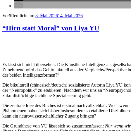
Veröffentlicht am
8. Mai 2026
14. Mai 2026
“Hirn statt Moral” von Liya YU
⭐
⭐
⭐
⭐
Es lässt sich nicht übersehen: Die Künstliche Intelligenz als gesell
Zunehmend wird das Gehirn aktuell aus der Vergleichs-Perspektive b
der beiden Intelligenzformen?”
Die bikulturell (chinesisch/deutsch) sozialisierte Autorin Liya YU ko
der “Neuropolitik” zu etablieren. Nachdem wir uns an “Neuropsycholo
zukunftsträchtige fachliche Spezialisierung geht.
Die zentrale Idee des Buches ist erstmal nachvollziehbar: Wo – wenn n
Phänomenen haben sich bisher insbesondere so etablierte Disziplinen
kann ein neurowissenschaftlicher Zugang bringen?
Die Grundthese von YU lässt sich so zusammenfassen:
Nur wenn wir 