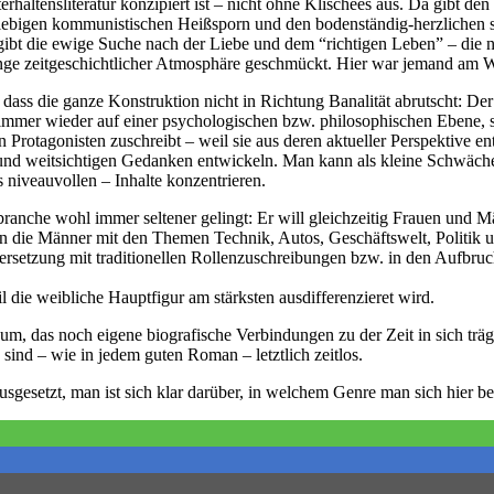
rhaltensliteratur konzipiert ist – nicht ohne Klischees aus. Da gibt 
giebigen kommunistischen Heißsporn und den bodenständig-herzlichen s
ibt die ewige Suche nach der Liebe und dem “richtigen Leben” – die nat
 Menge zeitgeschichtlicher Atmosphäre geschmückt. Hier war jemand am 
 dass die ganze Konstruktion nicht in Richtung Banalität abrutscht: De
en immer wieder auf einer psychologischen bzw. philosophischen Ebene
n Protagonisten zuschreibt – weil sie aus deren aktueller Perspektive en
 und weitsichtigen Gedanken entwickeln. Man kann als kleine Schwäch
 niveauvollen – Inhalte konzentrieren.
nche wohl immer seltener gelingt: Er will gleichzeitig Frauen und Mä
n die Männer mit den Themen Technik, Autos, Geschäftswelt, Politik u
ndersetzung mit traditionellen Rollenzuschreibungen bzw. in den Aufbr
l die weibliche Hauptfigur am stärksten ausdifferenzieret wird.
, das noch eigene biografische Verbindungen zu der Zeit in sich trägt,
ind – wie in jedem guten Roman – letztlich zeitlos.
sgesetzt, man ist sich klar darüber, in welchem Genre man sich hier b