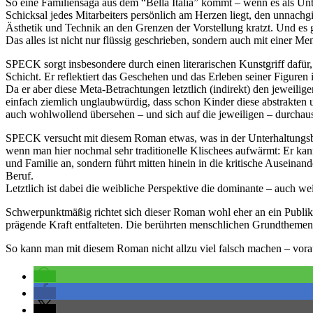
So eine Familiensaga aus dem “Bella Italia” kommt – wenn es als Unte
Schicksal jedes Mitarbeiters persönlich am Herzen liegt, den unnach
Ästhetik und Technik an den Grenzen der Vorstellung kratzt. Und es g
Das alles ist nicht nur flüssig geschrieben, sondern auch mit einer
SPECK sorgt insbesondere durch einen literarischen Kunstgriff dafür,
Schicht. Er reflektiert das Geschehen und das Erleben seiner Figur
Da er aber diese Meta-Betrachtungen letztlich (indirekt) den jeweilige
einfach ziemlich unglaubwürdig, dass schon Kinder diese abstrakten
auch wohlwollend übersehen – und sich auf die jeweiligen – durchaus
SPECK versucht mit diesem Roman etwas, was in der Unterhaltungsbra
wenn man hier nochmal sehr traditionelle Klischees aufwärmt: Er kan
und Familie an, sondern führt mitten hinein in die kritische Auseina
Beruf.
Letztlich ist dabei die weibliche Perspektive die dominante – auch wei
Schwerpunktmäßig richtet sich dieser Roman wohl eher an ein Publikum
prägende Kraft entfalteten. Die berührten menschlichen Grundthemen s
So kann man mit diesem Roman nicht allzu viel falsch machen – vorau