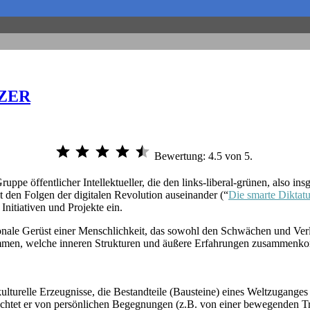
LZER
Bewertung: 4.5 von 5.
ppe öffentlicher Intellektueller, die den links-liberal-grünen, also ins
mit den Folgen der digitalen Revolution auseinander (“
Die smarte Diktatu
 Initiativen und Projekte ein.
le Gerüst einer Menschlichkeit, das sowohl den Schwächen und Verle
men, welche inneren Strukturen und äußere Erfahrungen zusammenkomm
turelle Erzeugnisse, die Bestandteile (Bausteine) eines Weltzuganges 
ichtet er von persönlichen Begegnungen (z.B. von einer bewegenden Tra