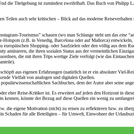
! Und die Titelgebung ist zumindest zweifelhaft. Das Buch von Philipp
 Teilen auch sehr kritischen – Blick auf das moderne Reiseverhalten se
“Instagram-Tourismus” schauen (wo man Schlange steht um das
eine
“a
e-Hotspots (z.B. in Venedig, Barcelona oder auf Mallorca) entwickeln,
zu europäischen Shopping- oder Saufzielen oder den völlig aus dem R
 amüsieren, die ihren sozialen Status aus der vermeintlichen Einzigarti
zuordnen, die mit ihren Trips wertige Ziele verfolgt (wie das Eintauc
nteile).
höpft aus eigenen Erfahrungen (natürlich ist er ein absoluter Viel-Reis
de Vielfalt von analogen und digitalen Quellen.
opulärwissenschaftlichen Sachbuches, dem der Autor aber seine angen
er eher Reise-Kritiker ist. Es erweitert auf jeden den Horizont in di
kennen, könnte der Bezug auf diese Quellen ein wenig zu umfangreich
. die eigene Motivation (nicht) zu reisen zu reflektieren bzw. zu über
ein Schaden für alle Beteiligten – für Umwelt, Einwohner der Urlaubsz