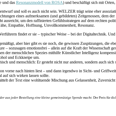
ie und das
Resonanzmodell von ROSA
) und beschäftigt sich mit Orten
entwurf und soll es auch nicht sein. WELZER trägt seine eher assoziati
achtungen eines aufmerksamen (und gebildeten) Zeitgenossen, dem der 
ht ausreicht, um den raffinierten Gefühlsstrategen auf dem rechten po
 Nähe, Empathie, Hoffnung, Unvollkommenheit, Resonanz.
rern findet er sie – typischer Weise – bei der Digitaltechnik. Und über
h gemäßigt, aber hier gibt es sie noch, die gewissen Zuspitzungen, di
ure – sozusagen emotionsfrei – allein auf die Kraft der Wissenschaft ges
hen der menschlichen Spezies mithilfe Künstlicher Intelligenz komp
kohol und Eckkneipe um.
sch und menschlich: Er gesteht nicht nur anderen, sondern auch sich 
vorne nach hinten liest – und dann irgendwo in Sicht- und Griffweite
 auf sich wirken lassen sollte.
mittelt der Text eine wohltuende Mischung aus Gelassenheit, Zuversic
er aus jeder Bestellung eine kleine gemeinnützige Spende macht.
Der Preis für di