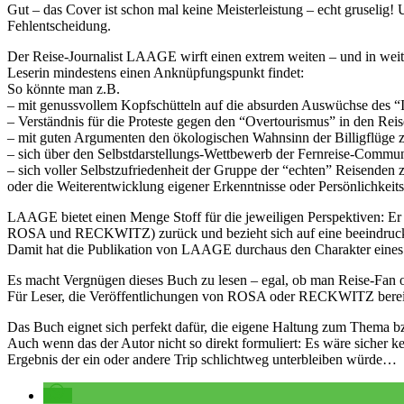
Gut – das Cover ist schon mal keine Meisterleistung – echt gruselig
Fehlentscheidung.
Der Reise-Journalist LAAGE wirft einen extrem weiten – und in weiten
Leserin mindestens einen Anknüpfungspunkt findet:
So könnte man z.B.
– mit genussvollem Kopfschütteln auf die absurden Auswüchse des 
– Verständnis für die Proteste gegen den “Overtourismus” in den Reis
– mit guten Argumenten den ökologischen Wahnsinn der Billigflüge 
– sich über den Selbstdarstellungs-Wettbewerb der Fernreise-Community
– sich voller Selbstzufriedenheit der Gruppe der “echten” Reisenden 
oder die Weiterentwicklung eigener Erkenntnisse oder Persönlichkeitsa
LAAGE bietet einen Menge Stoff für die jeweiligen Perspektiven: Er sc
ROSA und RECKWITZ) zurück und bezieht sich auf eine beeindrucken
Damit hat die Publikation von LAAGE durchaus den Charakter eines p
Es macht Vergnügen dieses Buch zu lesen – egal, ob man Reise-Fan od
Für Leser, die Veröffentlichungen von ROSA oder RECKWITZ bereits 
Das Buch eignet sich perfekt dafür, die eigene Haltung zum Thema bzw
Auch wenn das der Autor nicht so direkt formuliert: Es wäre sicher k
Ergebnis der ein oder andere Trip schlichtweg unterbleiben würde…