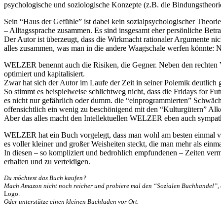
psychologische und soziologische Konzepte (z.B. die Bindungstheor
Sein “Haus der Gefühle” ist dabei kein sozialpsychologischer Theorie
– Alltagssprache zusammen. Es sind insgesamt eher persönliche Betr
Der Autor ist überzeugt, dass die Wirkmacht rationaler Argumente nic
alles zusammen, was man in die andere Waagschale werfen könnte:
WELZER benennt auch die Risiken, die Gegner. Neben den rechten Verfüh
optimiert und kapitalisiert.
Zwar hat sich der Autor im Laufe der Zeit in seiner Polemik deutlic
So stimmt es beispielweise schlichtweg nicht, dass die Fridays for Fut
es nicht nur gefährlich oder dumm. die “einprogrammierten” Schwäc
offensichtlich ein wenig zu beschönigend mit den “Kulturgütern” Al
Aber das alles macht den Intellektuellen WELZER eben auch sympathi
WELZER hat ein Buch vorgelegt, dass man wohl am besten einmal von 
es voller kleiner und großer Weisheiten steckt, die man mehr als einmal
In diesen – so kompliziert und bedrohlich empfundenen – Zeiten ver
erhalten und zu verteidigen.
Du möchtest das Buch kaufen?
Mach Amazon nicht noch reicher und probiere mal den “Sozialen Buchhandel”, d
Logo.
Oder unterstütze einen kleinen Buchladen vor Ort.