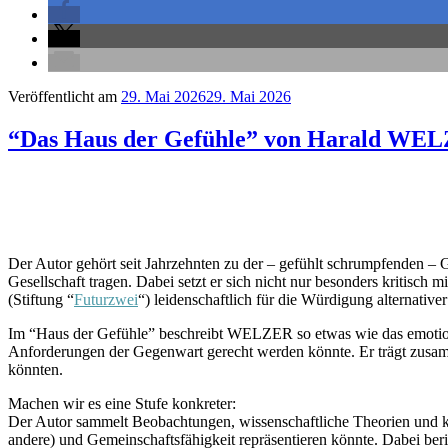
Veröffentlicht am
29. Mai 2026
29. Mai 2026
“Das Haus der Gefühle” von Harald WE
⭐
⭐
⭐
⭐
⭐
Der Autor gehört seit Jahrzehnten zu der – gefühlt schrumpfenden – Gru
Gesellschaft tragen. Dabei setzt er sich nicht nur besonders kritisch 
(Stiftung “
Futurzwei
“) leidenschaftlich für die Würdigung alternativer
Im “Haus der Gefühle” beschreibt WELZER so etwas wie das emotiona
Anforderungen der Gegenwart gerecht werden könnte. Er trägt zusam
könnten.
Machen wir es eine Stufe konkreter:
Der Autor sammelt Beobachtungen, wissenschaftliche Theorien und kul
andere) und Gemeinschaftsfähigkeit repräsentieren könnte. Dabei ber