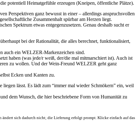
, die potentiell Heimatgefühle erzeugen (Kneipen, öffentliche Plätze).
ven Perspektiven ganz bewusst in einer – allerdings anspruchsvollen
gesellschaftliche Zusammenhalt spürbar am Herzen liegt.
litischen Spektrum etwas entgegenzusetzen. Genau deshalb sucht er
haupt bei der Rationalität, die alles berechnet, funktionalisiert,
e eben auch ein WELZER-Markenzeichen sind.
etzt haben (was jede/r weiß, der/die mal mitmarschiert ist). Auch ist
ensieren zu wollen. Und der Wein-Freund WELZER geht ganz
selbst Ecken und Kanten zu.
 liegen lässt. Es lädt zum “immer mal wieder Schmökern” ein, weil
ht und dem Wunsch, die hier beschriebene Form von Humanität zu
ch ändert sich dadurch nicht; die Lieferung erfolgt prompt. Klicke einfach auf das