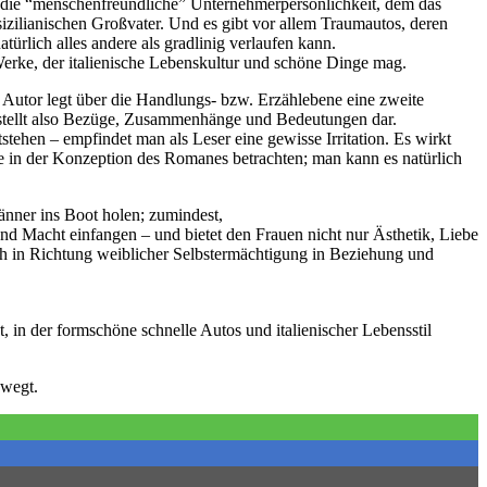
den die “menschenfreundliche” Unternehmerpersönlichkeit, dem das
izilianischen Großvater. Und es gibt vor allem Traumautos, deren
ürlich alles andere als gradlinig verlaufen kann.
Werke, der italienische Lebenskultur und schöne Dinge mag.
r Autor legt über die Handlungs- bzw. Erzählebene eine zweite
, stellt also Bezüge, Zusammenhänge und Bedeutungen dar.
tstehen – empfindet man als Leser eine gewisse Irritation. Es wirkt
e in der Konzeption des Romanes betrachten; man kann es natürlich
nner ins Boot holen; zumindest,
nd Macht einfangen – und bietet den Frauen nicht nur Ästhetik, Liebe
uch in Richtung weiblicher Selbstermächtigung in Beziehung und
 in der formschöne schnelle Autos und italienischer Lebensstil
ewegt.