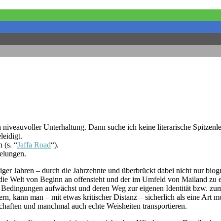
veauvoller Unterhaltung. Dann suche ich keine literarische Spitzenleis
leidigt.
 (s. “
Jaffa Road
“).
gelungen.
iger Jahren – durch die Jahrzehnte und überbrückt dabei nicht nur bio
em die Welt von Beginn an offensteht und der im Umfeld von Mailand z
ren Bedingungen aufwächst und deren Weg zur eigenen Identität bzw. zu
ern, kann man – mit etwas kritischer Distanz – sicherlich als eine Art
schaften und manchmal auch echte Weisheiten transportieren.