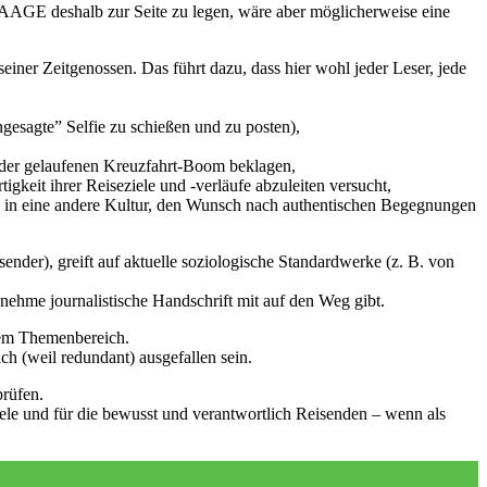
 LAAGE deshalb zur Seite zu legen, wäre aber möglicherweise eine
iner Zeitgenossen. Das führt dazu, dass hier wohl jeder Leser, jede
ngesagte” Selfie zu schießen und zu posten),
uder gelaufenen Kreuzfahrt-Boom beklagen,
gkeit ihrer Reiseziele und -verläufe abzuleiten versucht,
hen in eine andere Kultur, den Wunsch nach authentischen Begegnungen
ender), greift auf aktuelle soziologische Standardwerke (z. B. von
ehme journalistische Handschrift mit auf den Weg gibt.
esem Themenbereich.
 (weil redundant) ausgefallen sein.
prüfen.
iele und für die bewusst und verantwortlich Reisenden – wenn als