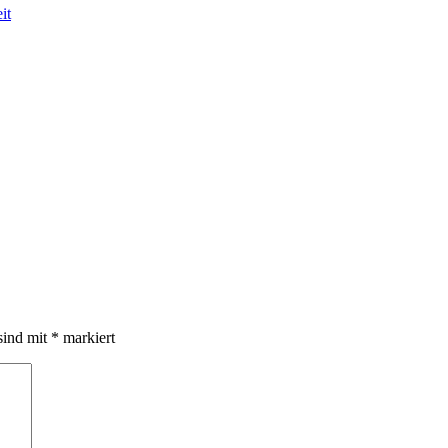
it
sind mit
*
markiert