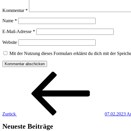
Kommentar
*
Name
*
E-Mail-Adresse
*
Website
Mit der Nutzung dieses Formulars erklärst du dich mit der Speic
Beitragsnavigation
Vorheriger
Beitrag
Zurück
07.02.2023 Au
Neueste Beiträge