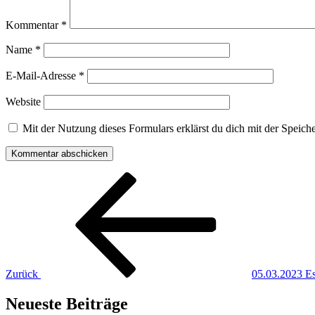
Kommentar
*
Name
*
E-Mail-Adresse
*
Website
Mit der Nutzung dieses Formulars erklärst du dich mit der Speic
Beitragsnavigation
Vorheriger
Beitrag
Zurück
05.03.2023 E
Neueste Beiträge