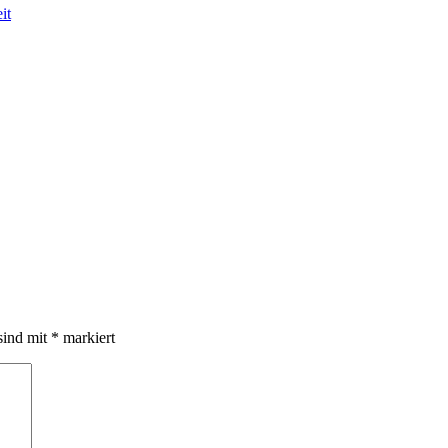
it
sind mit
*
markiert