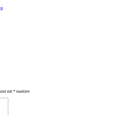
it
sind mit
*
markiert